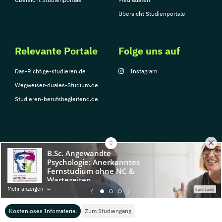
Übersicht Studienportale
Relevante Portale
Folge uns auf
Das-Richtige-studieren.de
Instagram
Wegweiser-duales-Studium.de
Studieren-berufsbegleitend.de
© Copyright 2026, TarGroup Media GmbH
Impressum
Datenschutzerklärung
Nutzungsbedingungen
Barrierefreihe
Mehr anzeigen
Sponsored
Kostenloses Infomaterial
Zum Studiengang