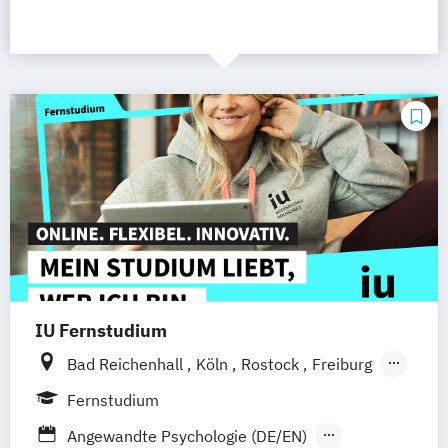
IU Fernstudium
Bad Reichenhall
Köln
Rostock
Freiburg
Kiel
Frankfurt am Main
Stuttgart
Fernstudium
Dresden
Aachen
Basel
Bielefeld
Angewandte Psychologie (DE/EN)