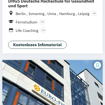
DHGS Deutsche Hochschule für Gesundheit
und Sport
Berlin
Ismaning
Unna
Hamburg
Leipzig
Köln
Frankfurt
Mannheim
Stuttgart
Fernstudium
Wien
Innsbruck
Hannover
Berufsbegleitendes Präsenzstudium
Life Coaching
Duales Studium
Vollzeit
Positive Psychologie & Coaching
Psychologie
Kostenloses Infomaterial