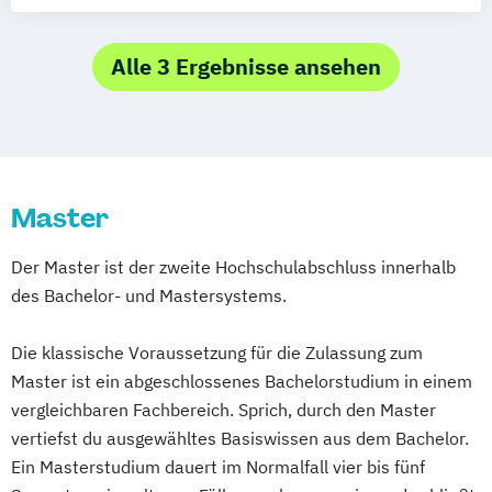
Psychologie mit Schwerpunkt Klinische
München
Bochum
Kaiserslautern
Psychologie und Psychologisches
Wiesbaden
Regenstauf
Dresden
Empowerment
Alle 3 Ergebnisse ansehen
Hoyerswerda
Magdeburg
Ostfildern
Psychosoziale Beratung in Sozialer Arbeit
Schwentinental / Kiel
Stein / Nürnberg
Wirtschaftspsychologie
Wuppertal
Prichsenstadt
Wirtschaftspsychologie mit Schwerpunkt
Online-Campus
Heidelberg
Digitalisierung
Master
Der Master ist der zweite Hochschulabschluss innerhalb
des Bachelor- und Mastersystems.
Die klassische Voraussetzung für die Zulassung zum
Master ist ein abgeschlossenes Bachelorstudium in einem
vergleichbaren Fachbereich. Sprich, durch den Master
vertiefst du ausgewähltes Basiswissen aus dem Bachelor.
Ein Masterstudium dauert im Normalfall vier bis fünf