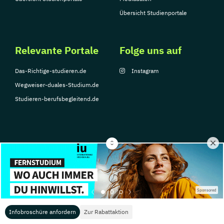
Übersicht Studienportale
Relevante Portale
Folge uns auf
Das-Richtige-studieren.de
Instagram
Wegweiser-duales-Studium.de
Studieren-berufsbegleitend.de
© Copyright 2026, TarGroup Media GmbH
Impressum
Datenschutzerklärung
Nutzungsbedingungen
Barrierefreihe
Sponsored
Infobroschüre anfordern
Zur Rabattaktion